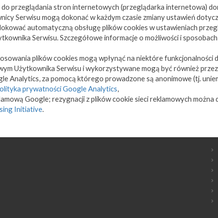
do przeglądania stron internetowych (przeglądarka internetowa) do
icy Serwisu mogą dokonać w każdym czasie zmiany ustawień dotyczą
blokować automatyczną obsługę plików cookies w ustawieniach przegl
kownika Serwisu. Szczegółowe informacje o możliwości i sposobach 
tosowania plików cookies mogą wpłynąć na niektóre funkcjonalności 
cowym Użytkownika Serwisu i wykorzystywane mogą być również przez
le Analytics, za pomocą którego prowadzone są anonimowe (tj. uniem
olityka prywatności Google Analytics
,
eklamową Google; rezygnacji z plików cookie sieci reklamowych można
ing Initiative
.