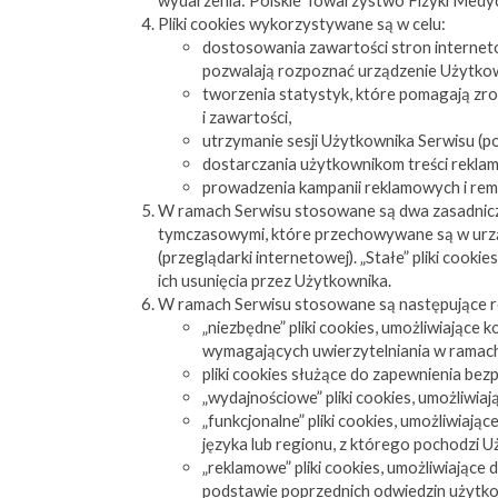
wydarzenia: Polskie Towarzystwo Fizyki Medyczn
Pliki cookies wykorzystywane są w celu:
dostosowania zawartości stron interneto
pozwalają rozpoznać urządzenie Użytkow
tworzenia statystyk, które pomagają zroz
i zawartości,
utrzymanie sesji Użytkownika Serwisu (po
dostarczania użytkownikom treści rekla
prowadzenia kampanii reklamowych i rem
W ramach Serwisu stosowane są dwa zasadnicze ro
tymczasowymi, które przechowywane są w urz
(przeglądarki internetowej). „Stałe” pliki co
ich usunięcia przez Użytkownika.
W ramach Serwisu stosowane są następujące ro
„niezbędne” pliki cookies, umożliwiające
wymagających uwierzytelniania w ramach
pliki cookies służące do zapewnienia be
„wydajnościowe” pliki cookies, umożliwia
„funkcjonalne” pliki cookies, umożliwiaj
języka lub regionu, z którego pochodzi Uż
„reklamowe” pliki cookies, umożliwiając
podstawie poprzednich odwiedzin użytko