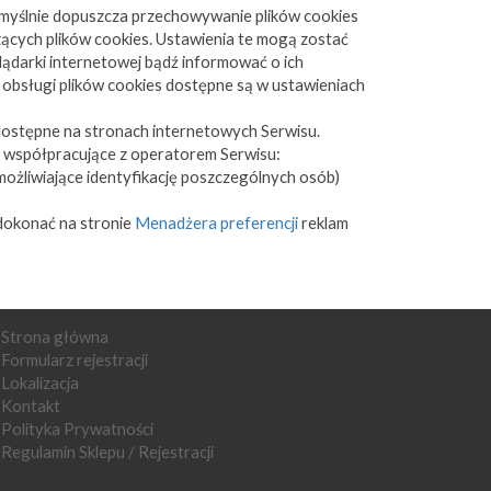
myślnie dopuszcza przechowywanie plików cookies
cych plików cookies. Ustawienia te mogą zostać
ądarki internetowej bądź informować o ich
obsługi plików cookies dostępne są w ustawieniach
dostępne na stronach internetowych Serwisu.
 współpracujące z operatorem Serwisu:
ożliwiające identyfikację poszczególnych osób)
 dokonać na stronie
Menadżera preferencji
reklam
Strona główna
Formularz rejestracji
Lokalizacja
Kontakt
Polityka Prywatności
Regulamin Sklepu / Rejestracji