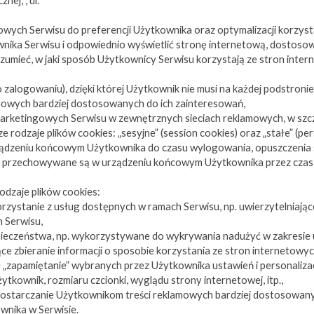
ej, , ul.
wych Serwisu do preferencji Użytkownika oraz optymalizacji korzystan
nika Serwisu i odpowiednio wyświetlić stronę internetową, dostosow
umieć, w jaki sposób Użytkownicy Serwisu korzystają ze stron intern
 zalogowaniu), dzięki której Użytkownik nie musi na każdej podstroni
mowych bardziej dostosowanych do ich zainteresowań,
arketingowych Serwisu w zewnętrznych sieciach reklamowych, w szcz
dzaje plików cookies: „sesyjne” (session cookies) oraz „stałe” (persi
ądzeniu końcowym Użytkownika do czasu wylogowania, opuszczenia 
okies przechowywane są w urządzeniu końcowym Użytkownika przez czas
dzaje plików cookies:
 korzystanie z usług dostępnych w ramach Serwisu, np. uwierzytelniają
 Serwisu,
zpieczeństwa, np. wykorzystywane do wykrywania nadużyć w zakresie 
jące zbieranie informacji o sposobie korzystania ze stron internetowy
ące „zapamiętanie” wybranych przez Użytkownika ustawień i personaliz
ytkownik, rozmiaru czcionki, wyglądu strony internetowej, itp.,
e dostarczanie Użytkownikom treści reklamowych bardziej dostosowany
wnika w Serwisie.